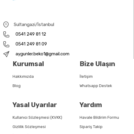
Sultangazi/İstanbul
0541 249 81 12
0541 249 81 09
aygunler.beko1@gmail.com
Kurumsal
Bize Ulaşın
Hakkımızda
İletişim
Blog
Whatsapp Destek
Yasal Uyarılar
Yardım
Kullanıcı Sözleşmesi (KVKK)
Havale Bildirim Formu
Gizlilik Sözleşmesi
Sipariş Takip