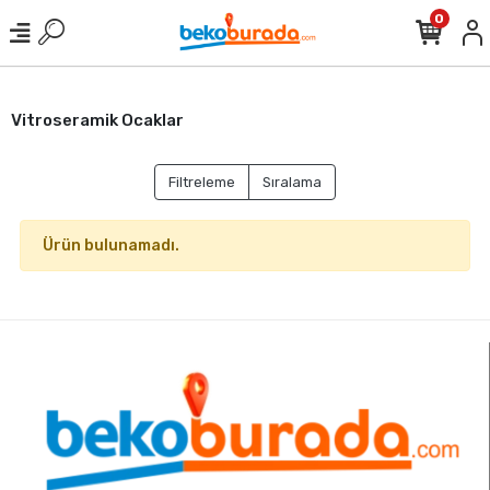
0
Vitroseramik Ocaklar
Filtreleme
Sıralama
Ürün bulunamadı.