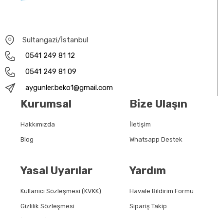
Sultangazi/İstanbul
0541 249 81 12
0541 249 81 09
aygunler.beko1@gmail.com
Kurumsal
Bize Ulaşın
Hakkımızda
İletişim
Blog
Whatsapp Destek
Yasal Uyarılar
Yardım
Kullanıcı Sözleşmesi (KVKK)
Havale Bildirim Formu
Gizlilik Sözleşmesi
Sipariş Takip