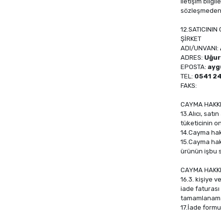
iletişim bilg
sözleşmeden 
12.SATICININ
ŞİRKET
ADI/UNVANI:
ADRES:
Uğur
EPOSTA:
ayg
TEL:
0541 24
FAKS:
CAYMA HAKKI
13.Alıcı, sat
tüketicinin o
14.Cayma hakk
15.Cayma hakk
ürünün işbu 
CAYMA HAKKI
16.3. kişiye 
iade faturası
tamamlanama
17.İade formu