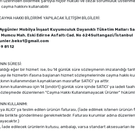
ileri üzerinden bildirmek şartıyla hiçbir hukuki ve cezai sorumluluk üstle
cayma hakkını kullanabilir.
 CAYMA HAKKI BİLDİRİMİ YAPILACAK İLETİŞİM BİLGİLERİ:
Aygünler Mobilya İnşaat Kuyumculuk Dayanıklı Tüketim Malları Sa
 Mumcu Mah. Eski Edirne Asfaltı Cad. No 624Sultangazi/İstanbul
unler.beko1@gmail.com
9 81 12
NIN SÜRESİ:
ın aldığı eğer bir hizmet ise, bu 14 günlük süre sözleşmenin imzalandığı t
nayı ile hizmetin ifasına başlanan hizmet sözleşmelerinde cayma hakkı ku
ının kullanımından kaynaklanan masraflar SATICI’ ya aittir.
ının kullanılması için 14 (ondört) günlük süre içinde SATICI' ya iadeli taa
sözleşmede düzenlenen "Cayma Hakkı Kullanılamayacak Ürünler" hükümleri
NIN KULLANIMI:
veya ALICI’ ya teslim edilen ürünün faturası, (İade edilmek istenen ürün
 ile birlikte gönderilmesi gerekmektedir. Faturası kurumlar adına düzenle
yacaktır.)
, İade edilecek ürünlerin kutusu, ambalajı, varsa standart aksesuarları ile