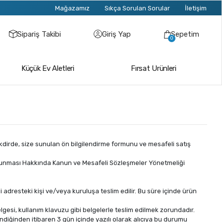
Mağazamız
Sıkça Sorulan Sorular
İletişim
Sipariş Takibi
Giriş Yap
Sepetim
0
Küçük Ev Aletleri
Fırsat Ürünleri
kdirde, size sunulan ön bilgilendirme formunu ve mesafeli satış
nin Korunması Hakkında Kanun ve Mesafeli Sözleşmeler Yönetmeliği
 adresteki kişi ve/veya kuruluşa teslim edilir. Bu süre içinde ürün
belgesi, kullanım klavuzu gibi belgelerle teslim edilmek zorundadır.
iğinden itibaren 3 gün içinde yazılı olarak alıcıya bu durumu