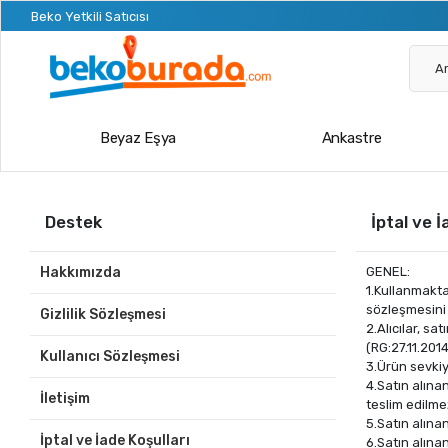
Beko Yetkili Satıcısı
Beyaz Eşya
Ankastre
Destek
İptal ve İ
Hakkımızda
GENEL:
1.Kullanmakta
sözleşmesini 
Gizlilik Sözleşmesi
2.Alıcılar, s
(RG:27.11.201
Kullanıcı Sözleşmesi
3.Ürün sevkiy
4.Satın alına
İletişim
teslim edilmez
5.Satın alına
İptal ve İade Koşulları
6.Satın alına