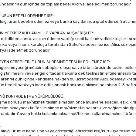
undadır. 14 gün içinde de toplam bedel Alıcı’ya iade edilmek zorundadır.
N ÜRÜN BEDELİ ÖDENMEZ İSE:
n aldığı ürün bedelini ödemez veya banka kayıtlarında iptal ederse, Satıcın
IN YETKİSİZ KULLANIMI İLE YAPILAN ALIŞVERİŞLER:
edildikten sonra, alıcının ödeme yaptığı kredi kartının yetkisiz kişiler tara
 banka veya finans kuruluşu tarafından Satıcı'ya ödenmez ise, Alıcı, sözleş
I’ya iade etmek zorundadır.
YEN SEBEPLERLE ÜRÜN SÜRESİNDE TESLİM EDİLEMEZ İSE:
öngöremeyeceği mücbir sebepler oluşursa ve ürün süresinde teslim edilemez ise
eğiştirilmesini veya engel ortadan kalkana dek teslimatın ertelenmesini talep
ibaren 14 gün içinde kendisine nakden bu ücret ödenir. Alıcı, ödemeyi kredi 
ün bedeli bankaya iade edilir, ancak bankanın alıcının hesabına 2-3 hafta 
ÜNÜ KONTROL ETME YÜKÜMLÜLÜĞÜ:
leşme konusu mal/hizmeti teslim almadan önce muayene edecek; ezik, kırık, 
eslim almayacaktır. Teslim alınan mal/hizmetin hasarsız ve sağlam olduğu 
ndadır. Cayma hakkı kullanılacaksa mal/hizmet kullanılmamalıdır. Ürünle b
:
ın aldığı ürünün kendisine veya gösterdiği adresteki kişi/kuruluşa teslim ta