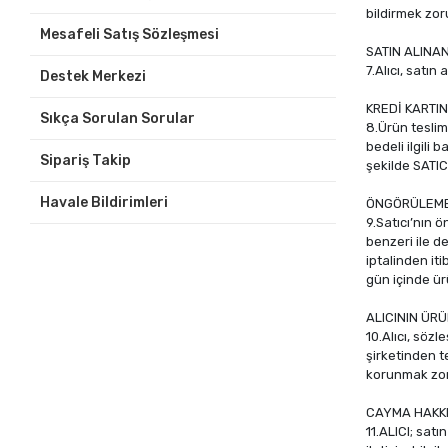
bildirmek zor
Mesafeli Satış Sözleşmesi
SATIN ALINA
7.Alıcı, satı
Destek Merkezi
KREDİ KARTIN
Sıkça Sorulan Sorular
8.Ürün teslim 
bedeli ilgili
Sipariş Takip
şekilde SATIC
Havale Bildirimleri
ÖNGÖRÜLEME
9.Satıcı’nın 
benzeri ile d
iptalinden it
gün içinde ür
ALICININ ÜR
10.Alıcı, söz
şirketinden t
korunmak zoru
CAYMA HAKKI
11.ALICI; sat