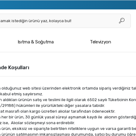
Isıtma & Soğutma
Televizyon
ade Koşulları
 olduğunuz web sitesi üzerinden elektronik ortamda sipariş verdiğiniz ta
kabul etmiş sayılırsınız.
atın aldıkları ürünün satış ve teslimi ile ilgili olarak 6502 sayılı Tüketici
4/29188) hükümleri ile yürürlükteki diğer yasalara tabidir.
at masrafı olan kargo ücretleri alıcılar tarafından ödenecektir.
n her bir ürün, 30 günlük yasal süreyi aşmamak kaydı ile alıcının gösterdiği
 ise, Alıcılar sözleşmeyi sona erdirebilir.
n ürün, eksiksiz ve siparişte belirtilen niteliklere uygun ve varsa garanti 
n ürünün satılmasının imkansızlaşması durumunda, satıcı bu durumu öğrend