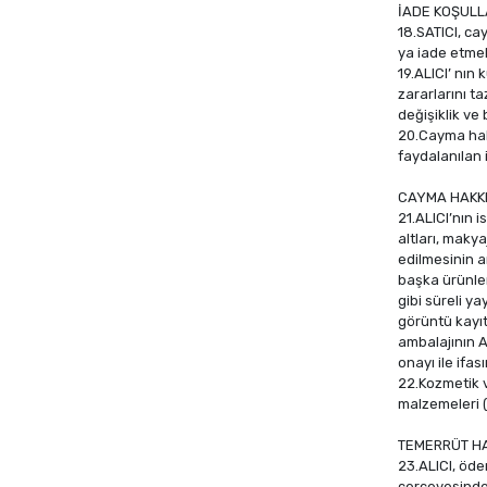
İADE KOŞULL
18.SATICI, ca
ya iade etmek
19.ALICI’ nın
zararlarını 
değişiklik ve
20.Cayma hak
faydalanılan i
CAYMA HAKK
21.ALICI’nın 
altları, maky
edilmesinin a
başka ürünle
gibi süreli y
görüntü kayıtl
ambalajının A
onayı ile ifa
22.Kozmetik ve
malzemeleri (
TEMERRÜT HA
23.ALICI, öde
çerçevesinde 