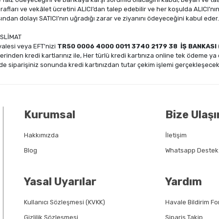
fları ve vekâlet ücretini ALICI’dan talep edebilir ve her koşulda ALICI’
sından dolayı SATICI’nın uğradığı zarar ve ziyanını ödeyeceğini kabul eder
SLİMAT
alesi veya EFT'nizi
TR50 0006 4000 0011 3740 2179 38 İŞ BANKASI
erinden kredi kartlarınız ile, Her türlü kredi kartınıza online tek ödeme ya
e siparişiniz sonunda kredi kartınızdan tutar çekim işlemi gerçekleşecekt
Kurumsal
Bize Ulaşı
Hakkımızda
İletişim
Blog
Whatsapp Destek
Yasal Uyarılar
Yardım
Kullanıcı Sözleşmesi (KVKK)
Havale Bildirim F
Gizlilik Sözleşmesi
Sipariş Takip