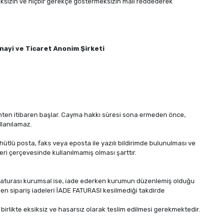
nmeksizin ve hiçbir gerekçe göstermeksizin malı reddederek
nayi ve Ticaret Anonim Şirketi
arihten itibaren başlar. Cayma hakkı süresi sona ermeden önce,
llanılamaz.
hhütlü posta, faks veya eposta ile yazılı bildirimde bulunulması ve
 çerçevesinde kullanılmamış olması şarttır.
ün faturası kurumsal ise, iade ederken kurumun düzenlemiş olduğu
nen sipariş iadeleri İADE FATURASI kesilmediği takdirde
 birlikte eksiksiz ve hasarsız olarak teslim edilmesi gerekmektedir.