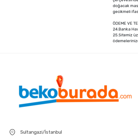
doğacak masra
gecikmeli ifa
ÖDEME VE TE
24.Banka Hav
25.Sitemiz üz
ödemelerinizd
Sultangazi/İstanbul