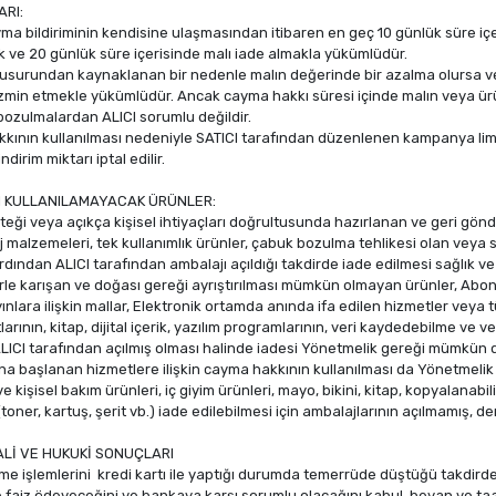
ARI:
yma bildiriminin kendisine ulaşmasından itibaren en geç 10 günlük süre içer
 ve 20 günlük süre içerisinde malı iade almakla yükümlüdür.
 kusurundan kaynaklanan bir nedenle malın değerinde bir azalma olursa ve
tazmin etmekle yükümlüdür. Ancak cayma hakkı süresi içinde malın veya 
 bozulmalardan ALICI sorumlu değildir.
kının kullanılması nedeniyle SATICI tarafından düzenlenen kampanya lim
ndirim miktarı iptal edilir.
I KULLANILAMAYACAK ÜRÜNLER:
isteği veya açıkça kişisel ihtiyaçları doğrultusunda hazırlanan ve geri gönd
aj malzemeleri, tek kullanımlık ürünler, çabuk bozulma tehlikesi olan veya s
rdından ALICI tarafından ambalajı açıldığı takdirde iade edilmesi sağlık v
rle karışan ve doğası gereği ayrıştırılması mümkün olmayan ürünler, Abo
ayınlara ilişkin mallar, Elektronik ortamda anında ifa edilen hizmetler veya
arının, kitap, dijital içerik, yazılım programlarının, veri kaydedebilme ve 
LICI tarafından açılmış olması halinde iadesi Yönetmelik gereği mümkün 
sına başlanan hizmetlere ilişkin cayma hakkının kullanılması da Yönetmeli
 kişisel bakım ürünleri, iç giyim ürünleri, mayo, bikini, kitap, kopyalanabi
toner, kartuş, şerit vb.) iade edilebilmesi için ambalajlarının açılmamış,
Lİ VE HUKUKİ SONUÇLARI
me işlemlerini kredi kartı ile yaptığı durumda temerrüde düştüğü takdirde,
faiz ödeyeceğini ve bankaya karşı sorumlu olacağını kabul, beyan ve taah