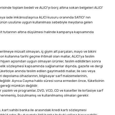
isinde toplam bedeli ve ALICI’yı borç altına sokan belgeleri ALICI’
ya iade imkânsızlaşırsa ALICI kusuru oranında SATICI’ nın
ürünün usulüne uygun kullanılması sebebiyle meydana gelen
it tutarının altına düşülmesi halinde kampanya kapsamında
erilmeye müsait olmayan, iç giyim alt parçaları, mayo ve bikini
on kullanma tarihi geçme ihtimali olan mallar, ALICI’ya teslim
e hijyen açısından uygun olmayan ürünler, teslim edildikten sonra
nelik sözleşmesi kapsamında sağlananlar dışında, gazete ve dergi
 tüketiciye anında teslim edilen gayrimaddi mallar, ile ses veya
veri depolama cihazlarının, bilgisayar sarf malzemelerinin,
değildir. Ayrıca Cayma hakkı süresi sona ermeden önce, tüketicinin
k gereği mümkün değildir.
lir yazılım ve programlar, DVD, VCD, CD ve kasetler ile kırtasiye sarf
 denenmemiş, bozulmamış ve kullanılmamış olmaları gerekir.
 kart sahibi banka ile arasındaki kredi kartı sözleşmesi
hüt eder. Bu durumda ilgili banka hukuki yollara başvurabilir;