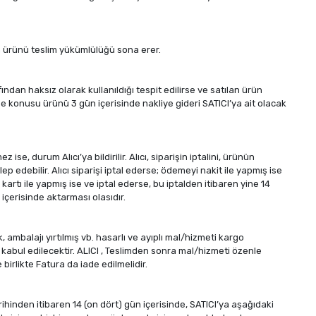
ın ürünü teslim yükümlülüğü sona erer.
fından haksız olarak kullanıldığı tespit edilirse ve satılan ürün
me konusu ürünü 3 gün içerisinde nakliye gideri SATICI’ya ait olacak
, durum Alıcı’ya bildirilir. Alıcı, siparişin iptalini, ürünün
 edebilir. Alıcı siparişi iptal ederse; ödemeyi nakit ile yapmış ise
kartı ile yapmış ise ve iptal ederse, bu iptalden itibaren yine 14
içerisinde aktarması olasıdır.
ambalajı yırtılmış vb. hasarlı ve ayıplı mal/hizmeti kargo
kabul edilecektir. ALICI , Teslimden sonra mal/hizmeti özenle
irlikte Fatura da iade edilmelidir.
rihinden itibaren 14 (on dört) gün içerisinde, SATICI’ya aşağıdaki