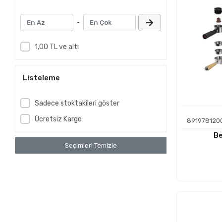
-
1,00 TL ve altı
Listeleme
Sadece stoktakileri göster
Ücretsiz Kargo
891978120
Be
Seçimleri Temizle