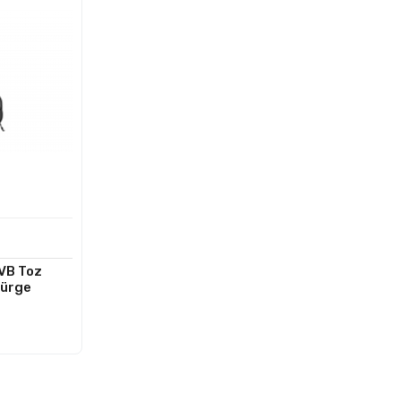
VB Toz
pürge