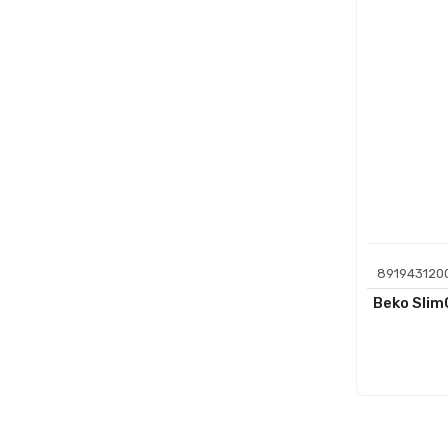
891943120
Beko SlimC