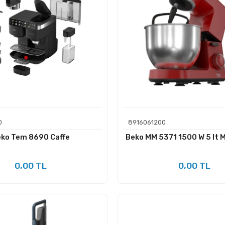
0
8916061200
ko Tem 8690 Caffe
Beko MM 5371 1500 W 5 lt M
0,00 TL
0,00 TL