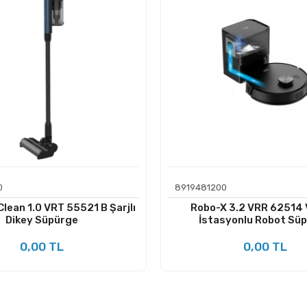
0
8919481200
lean 1.0 VRT 55521 B Şarjlı
Robo-X 3.2 VRR 62514 
Dikey Süpürge
İstasyonlu Robot Sü
0,00 TL
0,00 TL