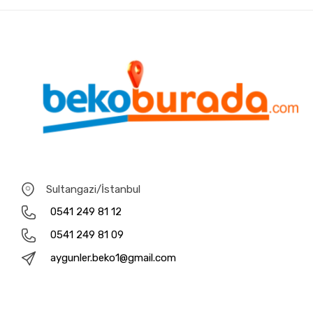
Sultangazi/İstanbul
0541 249 81 12
0541 249 81 09
aygunler.beko1@gmail.com