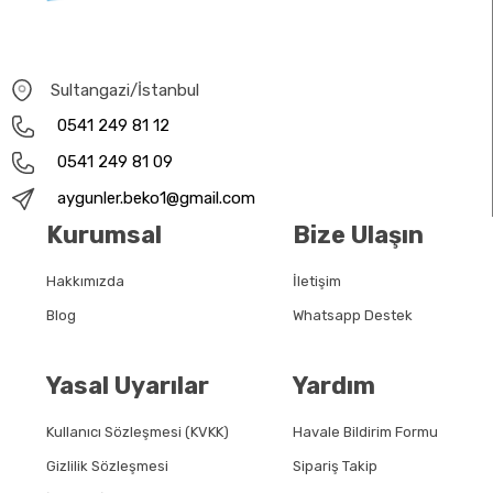
Sultangazi/İstanbul
0541 249 81 12
0541 249 81 09
aygunler.beko1@gmail.com
Kurumsal
Bize Ulaşın
Hakkımızda
İletişim
Blog
Whatsapp Destek
Yasal Uyarılar
Yardım
Kullanıcı Sözleşmesi (KVKK)
Havale Bildirim Formu
Gizlilik Sözleşmesi
Sipariş Takip