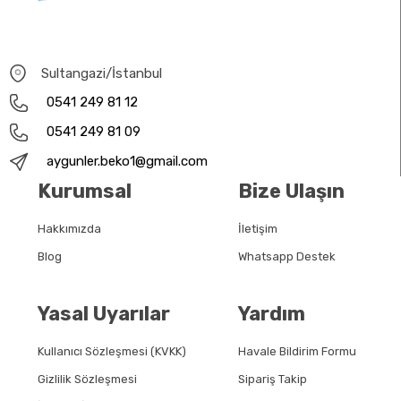
Sultangazi/İstanbul
0541 249 81 12
0541 249 81 09
aygunler.beko1@gmail.com
Kurumsal
Bize Ulaşın
Hakkımızda
İletişim
Blog
Whatsapp Destek
Yasal Uyarılar
Yardım
Kullanıcı Sözleşmesi (KVKK)
Havale Bildirim Formu
Gizlilik Sözleşmesi
Sipariş Takip