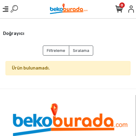
0
Doğrayıcı
Filtreleme
Sıralama
Ürün bulunamadı.